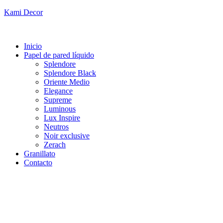
Kami Decor
Inicio
Papel de pared líquido
Splendore
Splendore Black
Oriente Medio
Elegance
Supreme
Luminous
Lux Inspire
Neutros
Noir exclusive
Zerach
Granillato
Contacto