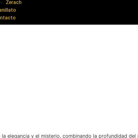
Zerach
anillato
ntacto
 la elegancia y el misterio, combinando la profundidad del n