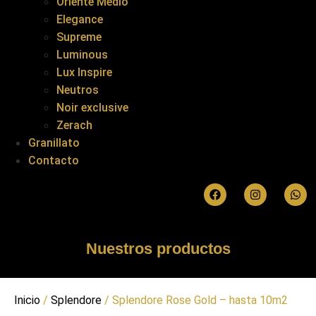
Oriente Medio
Elegance
Supreme
Luminous
Lux Inspire
Neutros
Noir exclusive
Zerach
Granillato
Contacto
Nuestros productos
Inicio
/
Splendore
/ Splendore Rose Gold – hasta 10m2